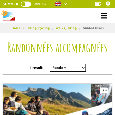
SUMMER
WINTER
Menu
Home
/
Hiking, Cycling
/
Walks, Hiking
/
Guided Hikes
Randonnées accompagnées
1
result
1
/
12